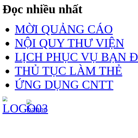
Đọc nhiều nhất
MỜI QUẢNG CÁO
NỘI QUY THƯ VIỆN
LỊCH PHỤC VỤ BẠN 
THỦ TỤC LÀM THẺ
ỨNG DỤNG CNTT