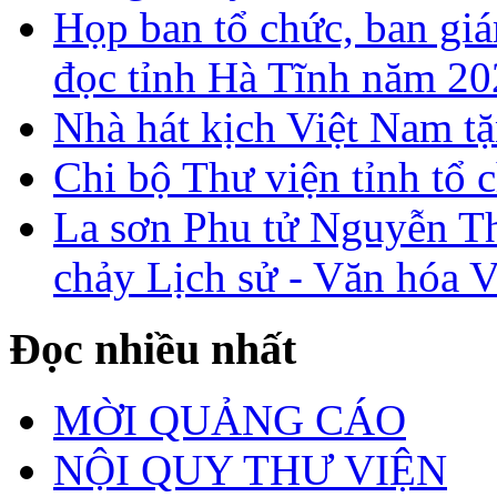
Họp ban tổ chức, ban gi
đọc tỉnh Hà Tĩnh năm 2
Nhà hát kịch Việt Nam tặ
Chi bộ Thư viện tỉnh tổ 
La sơn Phu tử Nguyễn Th
chảy Lịch sử - Văn hóa 
Đọc nhiều nhất
MỜI QUẢNG CÁO
NỘI QUY THƯ VIỆN