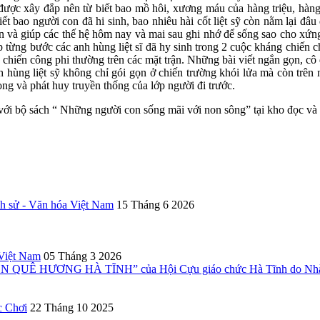
c xây đắp nên từ biết bao mồ hôi, xương máu của hàng triệu, hàng t
 bao người con đã hi sinh, bao nhiêu hài cốt liệt sỹ còn nằm lại đâu 
 ân và giúp các thế hệ hôm nay và mai sau ghi nhớ để sống sao cho x
p từng bước các anh hùng liệt sĩ đã hy sinh trong 2 cuộc kháng chiế
g chiến công phi thường trên các mặt trận. Những bài viết ngắn gọn, cô
 hùng liệt sỹ không chỉ gói gọn ở chiến trường khói lửa mà còn trên 
ng và phát huy truyền thống của lớp người đi trước.
ến với bộ sách “ Những người con sống mãi với non sông” tại kho đọc 
ch sử - Văn hóa Việt Nam
15 Tháng 6 2026
 Việt Nam
05 Tháng 3 2026
UÊ HƯƠNG HÀ TĨNH” của Hội Cựu giáo chức Hà Tĩnh do Nhà X
c Chơi
22 Tháng 10 2025