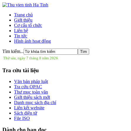
Trang chủ
Giới thiệu
Cơ cấu tổ chức
Liên hệ
Tin tức
Hình ảnh hoạt động
Tìm kiếm...
Thứ sáu, ngày 7 tháng 8 năm 2026.
Tra cứu tài liệu
Văn bản pháp luật
Tra cứu OPAC
Thư mục toàn văn
Giới thiệu sách mới
Danh mục sách địa chí
Liên kết website
Sách điện tử
File ISO
Dành cho bạn đọc