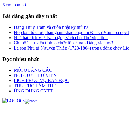
Xem toàn bộ
Bài đăng gần đây nhất
Đặng Thùy Trâm và cuốn nhật ký thứ ba
Họp ban tổ chức, ban giám khảo cuộc thi Đại sứ Văn hóa đọc
Nhà hát kịch Việt Nam tặng sách cho Thư viện tỉnh
Chi bộ Thư viện tỉnh tổ chức lễ kết nạp Đảng viên mới
La sơn Phu tử Nguyễn Thiếp (1723-1804) trong dòng chảy Lị
Đọc nhiều nhất
MỜI QUẢNG CÁO
NỘI QUY THƯ VIỆN
LỊCH PHỤC VỤ BẠN ĐỌC
THỦ TỤC LÀM THẺ
ỨNG DỤNG CNTT