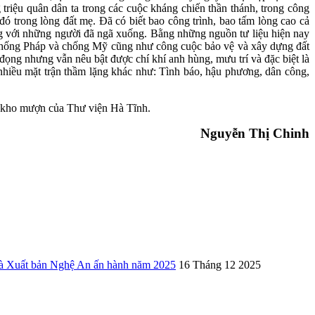
riệu quân dân ta trong các cuộc kháng chiến thần thánh, trong công
đó trong lòng đất mẹ. Đã có biết bao công trình, bao tấm lòng cao cả
ứng với những người đã ngã xuống. Bằng những nguồn tư liệu hiện nay
n chống Pháp và chống Mỹ cũng như công cuộc bảo vệ và xây dựng đất
 đọng nhưng vẫn nêu bật được chí khí anh hùng, mưu trí và đặc biệt là
nhiều mặt trận thầm lặng khác như: Tình báo, hậu phương, dân công,
và kho mượn của Thư viện Hà Tĩnh.
Nguyễn Thị Chinh
uất bản Nghệ An ấn hành năm 2025
16 Tháng 12 2025