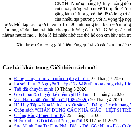
CNXH. Những thắng lợi huy hoàng đó đượ
cuộc xây dựng và bảo vệ Tổ quốc. Có biết
gắng làm những gì có thể để tỏ lòng tri
của nhiều địa phương với hi vọng tập hợ
nước. Mỗi tập sách giới thiệu từ 15 - 20 anh hùng tiêu biểu với nhữn
tấm lòng vĩ đại dám xả thân cho quê hương đất nước. Gương các anh
những người mẹ… luôn là lời nhắc nhở các thế hệ con em hãy trân trọ
Xin được trân trọng giới thiệu cùng quí vị và các bạn tìm đ
Các bài khác trong Giới thiệu sách mới
Đặng Thùy Trâm và cuốn nhật ký thứ ba
22 Tháng 7 2026
La sơn Phu tử Nguyễn Thiếp (1723-1804) trong dòng chảy Lị
Trái đất chuyển mình
19 Tháng 5 2026
Giai thoại & chuyện kể nhân vật Hà Tĩnh
18 Tháng 5 2026
Việt Nam - 40 năm đổi mới (1986-2026)
20 Tháng 4 2026
Hà Huy Tập – Nhà lãnh đạo xuất sắc của Đảng và cách mạng
Cuốn sách “CHÂN DUNG CÁC NHÀ GIÁO - LIỆT SĨ TRÊN Q
Chàng Rồng Phiêu Lưu Ký
25 Tháng 11 2025
Hiếu kính – Giá trị đạo đức ngàn đời
18 Tháng 11 2025
Sức Mạnh Của Tư Duy Phản Biện - Đổi Góc Nhìn - Đảo Cuộ