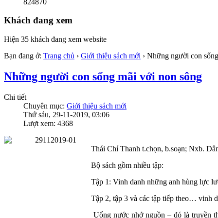
824870
Khách đang xem
Hiện 35 khách đang xem website
Bạn đang ở:
Trang chủ
›
Giới thiệu sách mới
›
Những người con sống
Những người con sống mãi với non sông
Chi tiết
Chuyên mục:
Giới thiệu sách mới
Thứ sáu, 29-11-2019, 03:06
Lượt xem: 4368
Thái Chí Thanh t.chọn, b.soạn; Nxb. Dâ
Bộ sách gồm nhiều tập:
Tập 1: Vinh danh những anh hùng lực lư
Tập 2, tập 3 và các tập tiếp theo… vinh
Uống nước nhớ nguồn – đó là truyền th