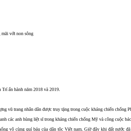
 mãi với non sông
n Trí ấn hành năm 2018 và 2019.
ợng vũ trang nhân dân được truy tặng trong cuộc kháng chiến chống P
 danh các anh hùng liệt sĩ trong kháng chiến chống Mỹ và công cuộc bả
ống vô cùng quí báu của dân tộc Việt nam. Giờ đây khi đất nước đã t