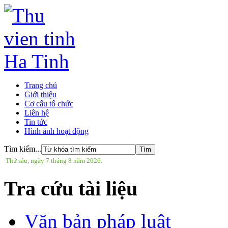
Trang chủ
Giới thiệu
Cơ cấu tổ chức
Liên hệ
Tin tức
Hình ảnh hoạt động
Tìm kiếm...
Ch
Thứ sáu, ngày 7 tháng 8 năm 2026.
Tra cứu tài liệu
Văn bản pháp luật