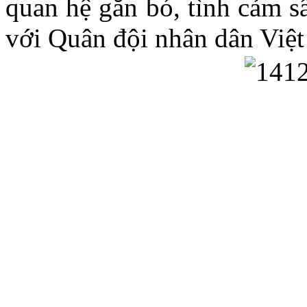
quan hệ gắn bó, tình cảm s
với Quân đội nhân dân Việ