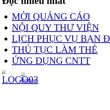
Đọc nhiều nhất
MỜI QUẢNG CÁO
NỘI QUY THƯ VIỆN
LỊCH PHỤC VỤ BẠN 
THỦ TỤC LÀM THẺ
ỨNG DỤNG CNTT