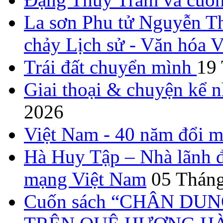
La sơn Phu tử Nguyễn Th
chảy Lịch sử - Văn hóa 
Trái đất chuyển mình
19
Giai thoại & chuyện kể 
2026
Việt Nam - 40 năm đổi m
Hà Huy Tập – Nhà lãnh đ
mạng Việt Nam
05 Tháng
Cuốn sách “CHÂN DUN