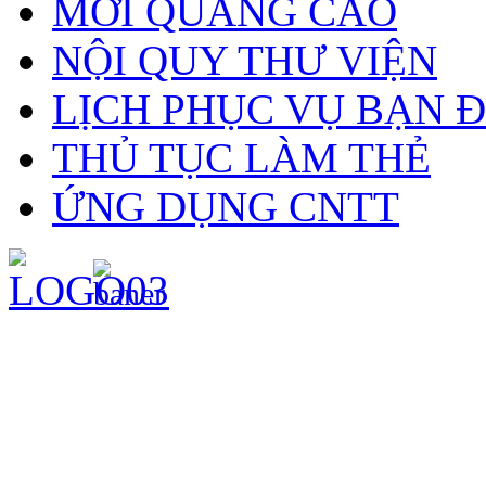
MỜI QUẢNG CÁO
NỘI QUY THƯ VIỆN
LỊCH PHỤC VỤ BẠN 
THỦ TỤC LÀM THẺ
ỨNG DỤNG CNTT