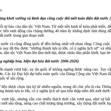
n:
ảng khởi xướng và lãnh đạo công cuộc đổi mới toàn diện đất nước 
ỗi tự hào của dân tộc Việt Nam. Từ một nền kinh tế kém phát triển, đ
Thực tiễn sinh động của chặng đường 40 năm ấy khẳng định tính đúng đ
đất nước trong giai đoạn mới.
u nước và cộng đồng quốc tế đều thống nhất với nhau rằng: Công cuộ
ến nay đã thu được “những thành tựu to lớn, có ý nghĩa lịch sử” và n
m, dân tộc Việt Nam lên tầm thời đại, được nhân dân phấn khởi, bạn bè
ng nghiệp hóa, hiện đại hóa đất nước 2006-2026)
n mạnh vượt bậc, uy tín quốc tế không ngừng được nâng cao. Tuy vậy n
n. Các kỳ Đại hội đại biểu toàn quốc của Đảng Cộng sản Việt Nam lần t
uốc tế sâu rộng.
 liệu được chọn lựa kỹ từ nhiều nguồn, trong đó chủ yếu là của Thông 
g thành tựu to lớn, có ý nghĩa lịch sử qua bốn thập niên đổi mới dưới
ượt bậc, nhưng vẫn còn nhiều thách thức cần vượt qua, như sự bất b
đổi mới sâu rộng, nâng cao chất lượng tăng trưởng, xây dựng đất nước 