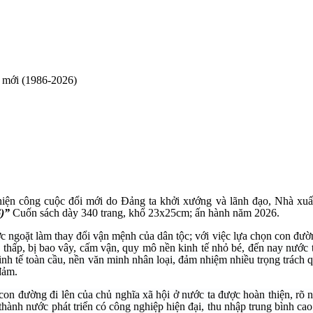
 mới (1986-2026)
iện công cuộc đổi mới do Đảng ta khởi xướng và lãnh đạo, Nhà xuấ
)”
Cuốn sách dày 340 trang, khổ 23x25cm
; ấn hành năm 2026.
c ngoặt làm thay đổi vận mệnh của dân tộc
; với việc lựa chọn con đườ
ộ thấp, bị bao vây, cấm vận, quy mô nền kinh tế nhỏ bé,
đến nay nước t
kinh tế toàn cầu, nền văn minh nhân loại, đảm nhiệm nhiều trọng trách 
 đảm.
 con đường đi lên của chủ nghĩa xã hội ở nước ta được hoàn thiện, rõ n
thành nước phát triển có công nghiệp hiện đại, thu nhập trung bình ca