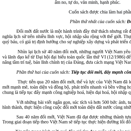
ấm no, tự do, văn minh, hạnh phúc.
Cuốn sách được chia làm hai phầ
Phần thứ nhất của cuốn sách:
Đ
Đổi mới đất nước là một hành trình đầy thử thách nhưng rất đ
nghĩa lịch sử trên nhiều lĩnh vực, hội nhập sâu rộng với thế giới. 
quý báu, có giá trị định hướng cho sự nghiệp xây dựng và phát triển 
Nhìn lại lịch sử 40 năm đổi mới, những người Việt Nam yê
và lãnh đạo kể từ Đại hội đại biểu toàn quốc lần thứ VI (12/1986) đ
nâng tầm trí tuệ, bản lĩnh chính trị của Đảng, đưa cách mạng Việt Na
Phần thứ hai của cuốn sách:
Tiếp tục đổi mới, đẩy mạnh cô
Thực tiễn qua 20 năm đổi mới, thế và lực của Việt Nam đã lớ
mới mạnh mẽ, toàn diện và đồng bộ, phát triển nhanh và bền vững hơ
chung là tiếp tục đẩy mạnh công nghiệp hoá, hiện đại hoá, hội nhập q
Với những bài viết ngắn gọn, súc tích và hơn 500 bức ảnh, tư
hình thành, thực hiện công cuộc đổi mới toàn diện đất nước cùng nhữn
Sau 40 năm đổi mới, Việt Nam đã đạt được những thành tựu v
Trong giai đoạn tiếp theo Việt Nam sẽ tiếp tục thực hiện đường lối 