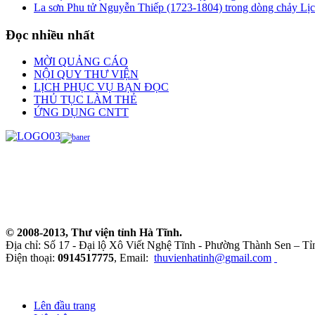
La sơn Phu tử Nguyễn Thiếp (1723-1804) trong dòng chảy Lị
Đọc nhiều nhất
MỜI QUẢNG CÁO
NỘI QUY THƯ VIỆN
LỊCH PHỤC VỤ BẠN ĐỌC
THỦ TỤC LÀM THẺ
ỨNG DỤNG CNTT
© 2008-2013, Thư viện tỉnh Hà Tĩnh.
Địa chỉ: Số 17 - Đại lộ Xô Viết Nghệ Tĩnh - Phường Thành Sen – Tỉ
Điện thoại:
0914517775
, Email:
thuvienhatinh@gmail.com
Lên đầu trang