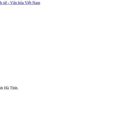
ch sử - Văn hóa Việt Nam
nh Hà Tĩnh.