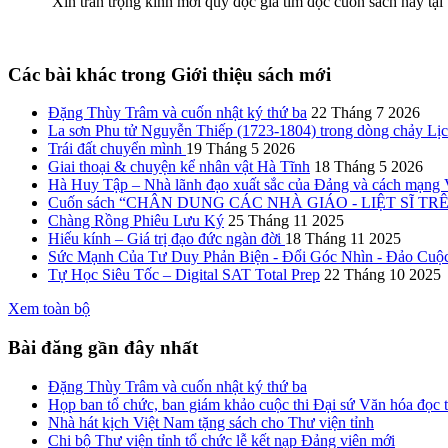
Xin trân trọng kính mời quý độc giả tìm đọc cuốn sách này tại T
Các bài khác trong Giới thiệu sách mới
Đặng Thùy Trâm và cuốn nhật ký thứ ba
22 Tháng 7 2026
La sơn Phu tử Nguyễn Thiếp (1723-1804) trong dòng chảy Lị
Trái đất chuyển mình
19 Tháng 5 2026
Giai thoại & chuyện kể nhân vật Hà Tĩnh
18 Tháng 5 2026
Hà Huy Tập – Nhà lãnh đạo xuất sắc của Đảng và cách mạng
Cuốn sách “CHÂN DUNG CÁC NHÀ GIÁO - LIỆT SĨ TRÊN Q
Chàng Rồng Phiêu Lưu Ký
25 Tháng 11 2025
Hiếu kính – Giá trị đạo đức ngàn đời
18 Tháng 11 2025
Sức Mạnh Của Tư Duy Phản Biện - Đổi Góc Nhìn - Đảo Cuộ
Tự Học Siêu Tốc – Digital SAT Total Prep
22 Tháng 10 2025
Xem toàn bộ
Bài đăng gần đây nhất
Đặng Thùy Trâm và cuốn nhật ký thứ ba
Họp ban tổ chức, ban giám khảo cuộc thi Đại sứ Văn hóa đọc
Nhà hát kịch Việt Nam tặng sách cho Thư viện tỉnh
Chi bộ Thư viện tỉnh tổ chức lễ kết nạp Đảng viên mới