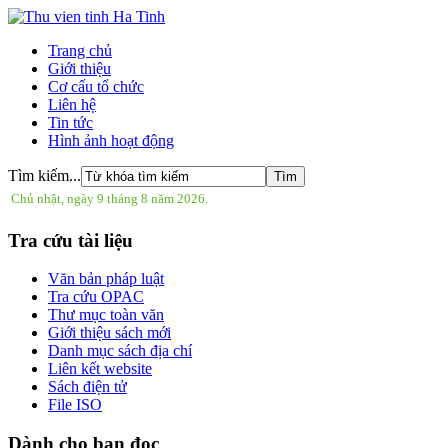
Trang chủ
Giới thiệu
Cơ cấu tổ chức
Liên hệ
Tin tức
Hình ảnh hoạt động
Tìm kiếm...
Chủ nhật, ngày 9 tháng 8 năm 2026.
Tra cứu tài liệu
Văn bản pháp luật
Tra cứu OPAC
Thư mục toàn văn
Giới thiệu sách mới
Danh mục sách địa chí
Liên kết website
Sách điện tử
File ISO
Dành cho bạn đọc