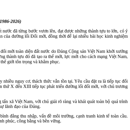
(1986-2026)
ất nước đã từng bước vươn lên, đạt được những thành tựu to lớn, có ý
ắn của đường lối Đổi mới, đồng thời để lại nhiều bài học kinh nghiệm
c đổi mới toàn diện đất nước do Đảng Cộng sản Việt Nam khởi xướng
hững thành tựu đó đã tạo ra thế mới, lực mới cho cách mạng Việt Nam,
 thế giới tôn trọng và khâm phục.
hiều nguy cơ, thách thức vẫn tồn tại. Yêu cầu đặt ra là tiếp tục đổi
hứ X đến XIII tiếp tục phát triển đường lối đổi mới, với chủ trương
tấn xã Việt Nam, với chú giải rõ ràng và khái quát toàn bộ quá trình
 sự lãnh đạo của Ðảng.
ình đẳng thu nhập, vấn đề môi trường, cạnh tranh kinh tế toàn cầu.
hạnh phúc, công bằng và bền vững.