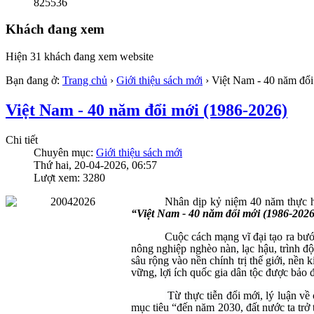
825536
Khách đang xem
Hiện 31 khách đang xem website
Bạn đang ở:
Trang chủ
›
Giới thiệu sách mới
›
Việt Nam - 40 năm đổi
Việt Nam - 40 năm đổi mới (1986-2026)
Chi tiết
Chuyên mục:
Giới thiệu sách mới
Thứ hai, 20-04-2026, 06:57
Lượt xem: 3280
Nhân dịp kỷ niệm 40 năm thực h
“Việt Nam - 40 năm đổi mới (1986-2026
Cuộc cách mạng vĩ đại tạo ra bướ
nông nghiệp nghèo nàn, lạc hậu, trình đ
sâu rộng vào nền chính trị thế giới, nền 
vững, lợi ích quốc gia dân tộc được bảo
Từ thực tiễn đổi mới, lý luận về
mục tiêu “đến năm 2030, đất nước ta trở 