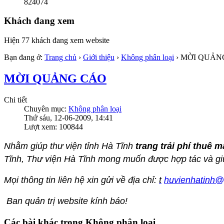
824074
Khách đang xem
Hiện 77 khách đang xem website
Bạn đang ở:
Trang chủ
›
Giới thiệu
›
Không phân loại
›
MỜI QUẢN
MỜI QUẢNG CÁO
Chi tiết
Chuyên mục:
Không phân loại
Thứ sáu, 12-06-2009, 14:41
Lượt xem: 100844
Nhằm giúp thư viện tỉnh Hà Tĩnh
trang trải phí thuê 
Tĩnh, Thư viện Hà Tĩnh mong muốn được hợp tác và giú
Mọi thông tin liên hệ xin gửi về địa chỉ:
t
huvienhatinh@
Ban quản trị website kính báo!
Các bài khác trong Không phân loại