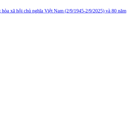
òa xã hội chủ nghĩa Việt Nam (2/9/1945-2/9/2025) và 80 năm