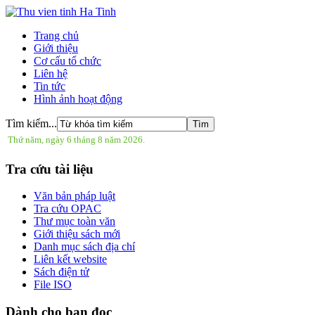
Trang chủ
Giới thiệu
Cơ cấu tổ chức
Liên hệ
Tin tức
Hình ảnh hoạt động
Tìm kiếm...
Thứ năm, ngày 6 tháng 8 năm 2026.
Tra cứu tài liệu
Văn bản pháp luật
Tra cứu OPAC
Thư mục toàn văn
Giới thiệu sách mới
Danh mục sách địa chí
Liên kết website
Sách điện tử
File ISO
Dành cho bạn đọc