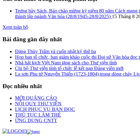
Trưng bày Sách, Báo chào mừng kỷ niệm 80 năm Cách mạng th
thành lập ngành Văn hóa (28/8/1945-28/8/2025)
15 Tháng 8 2
Xem toàn bộ
Bài đăng gần đây nhất
Đặng Thùy Trâm và cuốn nhật ký thứ ba
Họp ban tổ chức, ban giám khảo cuộc thi Đại sứ Văn hóa đọc
Nhà hát kịch Việt Nam tặng sách cho Thư viện tỉnh
Chi bộ Thư viện tỉnh tổ chức lễ kết nạp Đảng viên mới
La sơn Phu tử Nguyễn Thiếp (1723-1804) trong dòng chảy Lị
Đọc nhiều nhất
MỜI QUẢNG CÁO
NỘI QUY THƯ VIỆN
LỊCH PHỤC VỤ BẠN ĐỌC
THỦ TỤC LÀM THẺ
ỨNG DỤNG CNTT