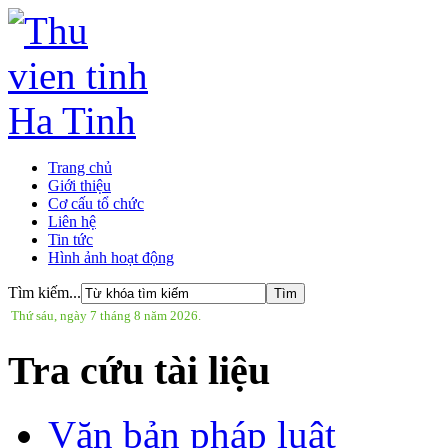
Trang chủ
Giới thiệu
Cơ cấu tổ chức
Liên hệ
Tin tức
Hình ảnh hoạt động
Tìm kiếm...
Thứ sáu, ngày 7 tháng 8 năm 2026.
Tra cứu tài liệu
Văn bản pháp luật