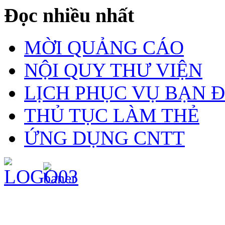
Đọc nhiều nhất
MỜI QUẢNG CÁO
NỘI QUY THƯ VIỆN
LỊCH PHỤC VỤ BẠN 
THỦ TỤC LÀM THẺ
ỨNG DỤNG CNTT