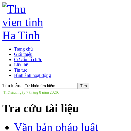
Trang chủ
Giới thiệu
Cơ cấu tổ chức
Liên hệ
Tin tức
Hình ảnh hoạt động
Tìm kiếm...
Thứ sáu, ngày 7 tháng 8 năm 2026.
Tra cứu tài liệu
Văn bản pháp luật