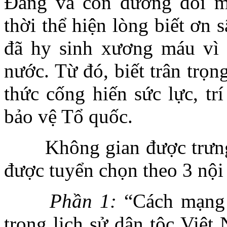
Đảng và con đường đổi m
thời
thể hiện lòng biết ơn s
đã hy sinh xương máu vì đ
nước. Từ đó, biết trân trọ
thức cống hiến sức lực, tr
bảo vệ Tổ quốc.
Không gian được trưng bà
được tuyển chọn theo 3 nội
Phần 1:
“Cách mạng 
trong lịch sử dân tộc Việt