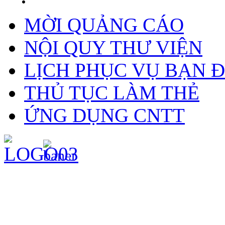
MỜI QUẢNG CÁO
NỘI QUY THƯ VIỆN
LỊCH PHỤC VỤ BẠN 
THỦ TỤC LÀM THẺ
ỨNG DỤNG CNTT