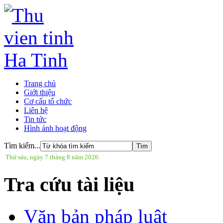
Trang chủ
Giới thiệu
Cơ cấu tổ chức
Liên hệ
Tin tức
Hình ảnh hoạt động
Tìm kiếm...
Thứ sáu, ngày 7 tháng 8 năm 2026.
Tra cứu tài liệu
Văn bản pháp luật