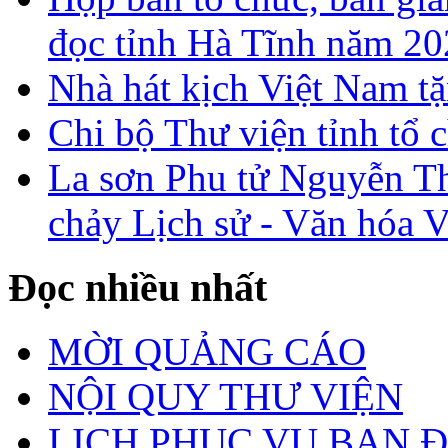
đọc tỉnh Hà Tĩnh năm 2
Nhà hát kịch Việt Nam tặ
Chi bộ Thư viện tỉnh tổ 
La sơn Phu tử Nguyễn Th
chảy Lịch sử - Văn hóa 
Đọc nhiều nhất
MỜI QUẢNG CÁO
NỘI QUY THƯ VIỆN
LỊCH PHỤC VỤ BẠN 