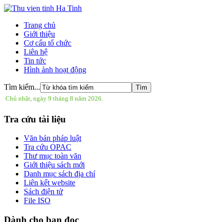
Trang chủ
Giới thiệu
Cơ cấu tổ chức
Liên hệ
Tin tức
Hình ảnh hoạt động
Tìm kiếm...
Chủ nhật, ngày 9 tháng 8 năm 2026.
Tra cứu tài liệu
Văn bản pháp luật
Tra cứu OPAC
Thư mục toàn văn
Giới thiệu sách mới
Danh mục sách địa chí
Liên kết website
Sách điện tử
File ISO
Dành cho bạn đọc