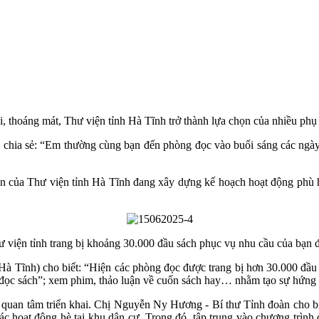
i, thoáng mát, Thư viện tỉnh Hà Tĩnh trở thành lựa chọn của nhiều phụ 
hia sẻ: “Em thường cùng bạn đến phòng đọc vào buổi sáng các ngày t
 của Thư viện tỉnh Hà Tĩnh đang xây dựng kế hoạch hoạt động phù hợp 
 viện tỉnh trang bị khoảng 30.000 đầu sách phục vụ nhu cầu của bạn 
 Tĩnh) cho biết: “Hiện các phòng đọc được trang bị hơn 30.000 đầu 
ọc sách”; xem phim, thảo luận về cuốn sách hay… nhằm tạo sự hứng th
c quan tâm triển khai. Chị Nguyễn Ny Hương - Bí thư Tỉnh đoàn cho bi
ác hoạt động hè tại khu dân cư. Trong đó, tập trung vào chương trình 