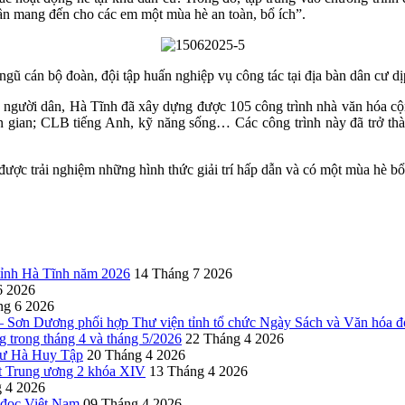
ần mang đến cho các em một mùa hè an toàn, bổ ích”.
ngũ cán bộ đoàn, đội tập huấn nghiệp vụ công tác tại địa bàn dân cư dị
à người dân, Hà Tĩnh đã xây dựng được 105 công trình nhà văn hóa cộ
dân gian; CLB tiếng Anh, kỹ năng sống… Các công trình này đã trở t
được trải nghiệm những hình thức giải trí hấp dẫn và có một mùa hè bổ 
 tỉnh Hà Tĩnh năm 2026
14 Tháng 7 2026
6 2026
ng 6 2026
Sơn Dương phối hợp Thư viện tỉnh tổ chức Ngày Sách và Văn hóa đ
g trong tháng 4 và tháng 5/2026
22 Tháng 4 2026
thư Hà Huy Tập
20 Tháng 4 2026
yết Trung ương 2 khóa XIV
13 Tháng 4 2026
 4 2026
 đọc Việt Nam
09 Tháng 4 2026