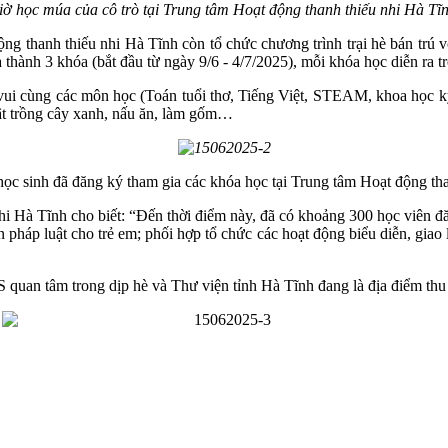
iờ học múa của cô trò tại Trung tâm Hoạt động thanh thiếu nhi Hà Tĩn
g thanh thiếu nhi Hà Tĩnh còn tổ chức chương trình trại hè bán trú v
thành 3 khóa (bắt đầu từ ngày 9/6 - 4/7/2025), mỗi khóa học diễn ra t
 vui cùng các môn học (Toán tuổi thơ, Tiếng Việt, STEAM, khoa học kỹ
huật trồng cây xanh, nấu ăn, làm gốm…
ọc sinh đã đăng ký tham gia các khóa học tại Trung tâm Hoạt động tha
Hà Tĩnh cho biết: “Đến thời điểm này, đã có khoảng 300 học viên đăn
n pháp luật cho trẻ em; phối hợp tổ chức các hoạt động biểu diễn, gia
uan tâm trong dịp hè và Thư viện tỉnh Hà Tĩnh đang là địa điểm thu hú