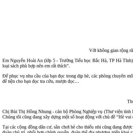
Với không gian rộng rã
Em Nguyễn Hoài An (lớp 5 - Trường Tiểu học Bắc Hà, TP Hà Tĩnh) c
loại sách phù hợp nên em rất thích”.
Để phục vụ nhu cầu của bạn đọc trong dịp hè, các phòng chuyên môn
để tiện cho bạn đọc tra cứu, mượn đọc…
Thư
Chị Bùi Thị Hồng Nhung - cán bộ Phòng Nghiệp vụ (Thư viện tỉnh Hà
Chúng tôi cũng đang xây dựng một số hoạt động với chủ đề “Hè vui đ
Tại các cộng đồng dân cư, sân chơi hè cho thiếu nhi cũng đang đượ
đoàn chủ trì, phối hợp chính quyền, đoàn thể địa phương triển khai c