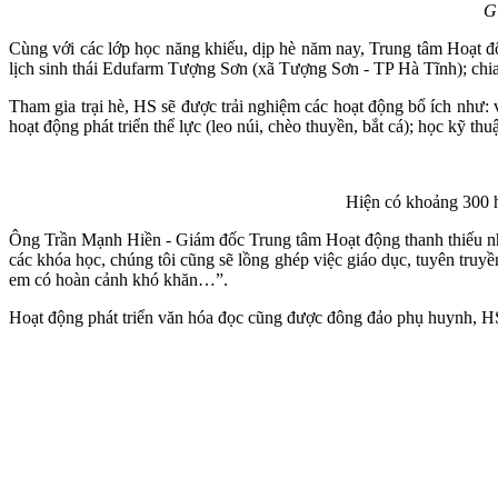
G
Cùng với các lớp học năng khiếu, dịp hè năm nay, Trung tâm Hoạt độn
lịch sinh thái Edufarm Tượng Sơn (xã Tượng Sơn - TP Hà Tĩnh); chia 
Tham gia trại hè, HS sẽ được trải nghiệm các hoạt động bổ ích như:
hoạt động phát triển thể lực (leo núi, chèo thuyền, bắt cá); học kỹ t
Hiện có khoảng 300 h
Ông Trần Mạnh Hiền - Giám đốc Trung tâm Hoạt động thanh thiếu nhi 
các khóa học, chúng tôi cũng sẽ lồng ghép việc giáo dục, tuyên truyề
em có hoàn cảnh khó khăn…”.
Hoạt động phát triển văn hóa đọc cũng được đông đảo phụ huynh, HS q