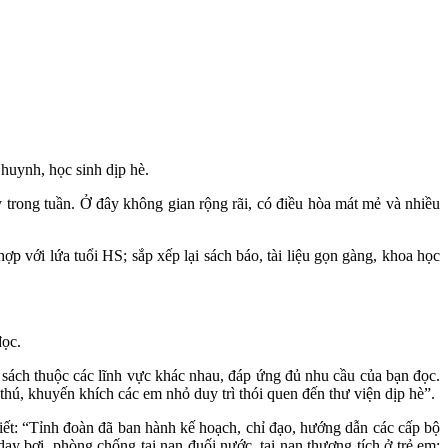
huynh, học sinh dịp hè.
rong tuần. Ở đây không gian rộng rãi, có điều hòa mát mẻ và nhiều
với lứa tuổi HS; sắp xếp lại sách báo, tài liệu gọn gàng, khoa học
đọc.
sách thuộc các lĩnh vực khác nhau, đáp ứng đủ nhu cầu của bạn đọc.
ú, khuyến khích các em nhỏ duy trì thói quen đến thư viện dịp hè”.
ết: “Tỉnh đoàn đã ban hành kế hoạch, chỉ đạo, hướng dẫn các cấp bộ
dạy bơi, phòng chống tai nạn đuối nước, tai nạn thương tích ở trẻ em;