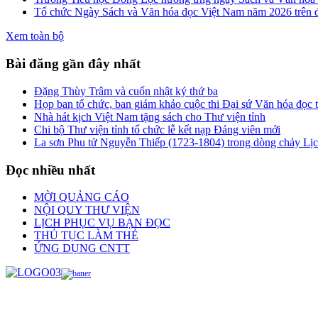
Tổ chức Ngày Sách và Văn hóa đọc Việt Nam năm 2026 trên đ
Xem toàn bộ
Bài đăng gần đây nhất
Đặng Thùy Trâm và cuốn nhật ký thứ ba
Họp ban tổ chức, ban giám khảo cuộc thi Đại sứ Văn hóa đọc
Nhà hát kịch Việt Nam tặng sách cho Thư viện tỉnh
Chi bộ Thư viện tỉnh tổ chức lễ kết nạp Đảng viên mới
La sơn Phu tử Nguyễn Thiếp (1723-1804) trong dòng chảy Lị
Đọc nhiều nhất
MỜI QUẢNG CÁO
NỘI QUY THƯ VIỆN
LỊCH PHỤC VỤ BẠN ĐỌC
THỦ TỤC LÀM THẺ
ỨNG DỤNG CNTT