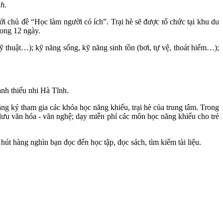
h.
ới chủ đề “Học làm người có ích”. Trại hè sẽ được tổ chức tại khu du
rong 12 ngày.
 thuật…); kỹ năng sống, kỹ năng sinh tồn (bơi, tự vệ, thoát hiểm…);
nh thiếu nhi Hà Tĩnh.
g ký tham gia các khóa học năng khiếu, trại hè của trung tâm. Trong
o lưu văn hóa - văn nghệ; dạy miễn phí các môn học năng khiếu cho trẻ
t hàng nghìn bạn đọc đến học tập, đọc sách, tìm kiếm tài liệu.