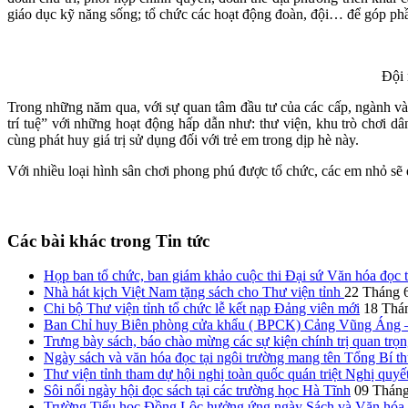
giáo dục kỹ năng sống; tổ chức các hoạt động đoàn, đội… để góp ph
Đội 
Trong những năm qua, với sự quan tâm đầu tư của các cấp, ngành v
trí tuệ” với những hoạt động hấp dẫn như: thư viện, khu trò chơi 
cùng phát huy giá trị sử dụng đối với trẻ em trong dịp hè này.
Với nhiều loại hình sân chơi phong phú được tổ chức, các em nhỏ sẽ 
Các bài khác trong Tin tức
Họp ban tổ chức, ban giám khảo cuộc thi Đại sứ Văn hóa đọc
Nhà hát kịch Việt Nam tặng sách cho Thư viện tỉnh
22 Tháng 
Chi bộ Thư viện tỉnh tổ chức lễ kết nạp Đảng viên mới
18 Thá
Ban Chỉ huy Biên phòng cửa khẩu ( BPCK) Cảng Vũng Áng – 
Trưng bày sách, báo chào mừng các sự kiện chính trị quan trọn
Ngày sách và văn hóa đọc tại ngôi trường mang tên Tổng Bí 
Thư viện tỉnh tham dự hội nghị toàn quốc quán triệt Nghị qu
Sôi nổi ngày hội đọc sách tại các trường học Hà Tĩnh
09 Tháng
Trường Tiểu học Đồng Lộc hưởng ứng ngày Sách và Văn hóa