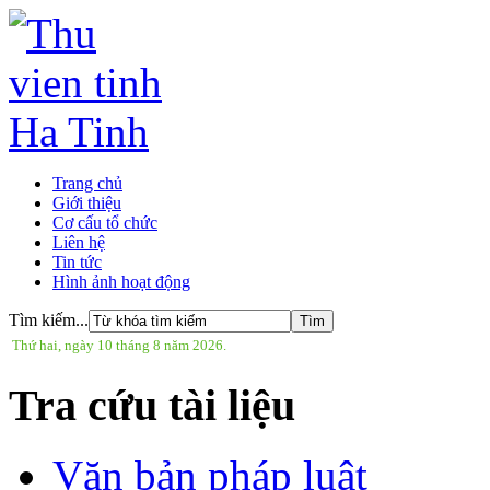
Trang chủ
Giới thiệu
Cơ cấu tổ chức
Liên hệ
Tin tức
Hình ảnh hoạt động
Tìm kiếm...
Thứ hai, ngày 10 tháng 8 năm 2026.
Tra cứu tài liệu
Văn bản pháp luật