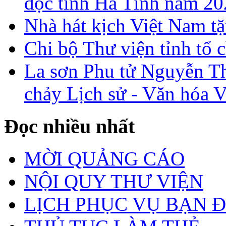
đọc tỉnh Hà Tĩnh năm 2
Nhà hát kịch Việt Nam tặ
Chi bộ Thư viện tỉnh tổ 
La sơn Phu tử Nguyễn Th
chảy Lịch sử - Văn hóa 
Đọc nhiều nhất
MỜI QUẢNG CÁO
NỘI QUY THƯ VIỆN
LỊCH PHỤC VỤ BẠN 