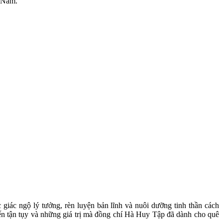
t Nam.
iác ngộ lý tưởng, rèn luyện bản lĩnh và nuôi dưỡng tinh thần cách
ến tận tụy và những giá trị mà đồng chí Hà Huy Tập đã dành cho quê