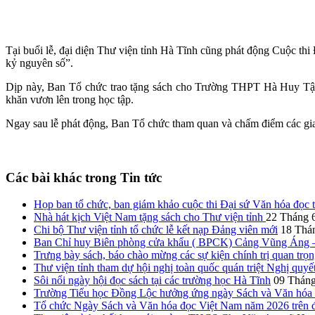
Tại buổi lễ, đại diện Thư viện tỉnh Hà Tĩnh cũng phát động Cuộc t
kỷ nguyên số”.
Dịp này, Ban Tổ chức trao tặng sách cho Trường THPT Hà Huy Tập
khăn vươn lên trong học tập.
Ngay sau lễ phát động, Ban Tổ chức tham quan và chấm điểm các gia
Các bài khác trong Tin tức
Họp ban tổ chức, ban giám khảo cuộc thi Đại sứ Văn hóa đọc
Nhà hát kịch Việt Nam tặng sách cho Thư viện tỉnh
22 Tháng 
Chi bộ Thư viện tỉnh tổ chức lễ kết nạp Đảng viên mới
18 Thá
Ban Chỉ huy Biên phòng cửa khẩu ( BPCK) Cảng Vũng Áng – 
Trưng bày sách, báo chào mừng các sự kiện chính trị quan trọn
Thư viện tỉnh tham dự hội nghị toàn quốc quán triệt Nghị qu
Sôi nổi ngày hội đọc sách tại các trường học Hà Tĩnh
09 Tháng
Trường Tiểu học Đồng Lộc hưởng ứng ngày Sách và Văn hóa
Tổ chức Ngày Sách và Văn hóa đọc Việt Nam năm 2026 trên đ