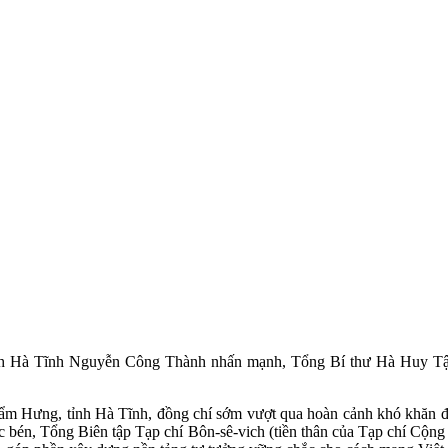
ịch Hà Tĩnh Nguyễn Công Thành nhấn mạnh, Tổng Bí thư Hà Huy Tập 
ẩm Hưng, tỉnh Hà Tĩnh, đồng chí sớm vượt qua hoàn cảnh khó khăn để v
c bén, Tổng Biên tập Tạp chí Bôn-sê-vich (tiền thân của Tạp chí Cộng 