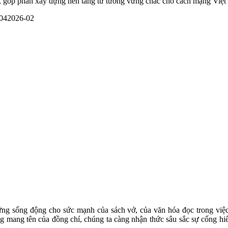
rái, góp phần xây dựng nền tảng tư tưởng vững chắc cho cách mạng Việ
g sống động cho sức mạnh của sách vở, của văn hóa đọc trong việc g
 mang tên của đồng chí, chúng ta càng nhận thức sâu sắc sự cống hi