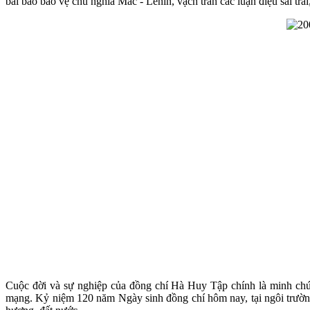
bài báo bảo vệ chủ nghĩa Mác - Lênin, vạch trần các luận điệu sai t
Cuộc đời và sự nghiệp của đồng chí Hà Huy Tập chính là minh chứn
mạng. Kỷ niệm 120 năm Ngày sinh đồng chí hôm nay, tại ngôi trường