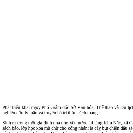
Phát biểu khai mạc, Phó Giám đốc Sở Văn hóa, Thể thao và Du l
nghiên cứu lý luận và truyền bá tri thức cách mạng.
Sinh ra trong một gia đình nhà nho yêu nước tại làng Kim Nặc, xã C
sách báo, lớp học xóa mù chữ cho công nhân; là cây bút chiến đấu sắ