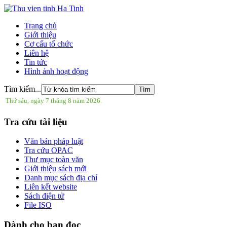
Trang chủ
Giới thiệu
Cơ cấu tổ chức
Liên hệ
Tin tức
Hình ảnh hoạt động
Tìm kiếm...
Thứ sáu, ngày 7 tháng 8 năm 2026.
Tra cứu tài liệu
Văn bản pháp luật
Tra cứu OPAC
Thư mục toàn văn
Giới thiệu sách mới
Danh mục sách địa chí
Liên kết website
Sách điện tử
File ISO
Dành cho bạn đọc