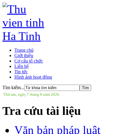
Trang chủ
Giới thiệu
Cơ cấu tổ chức
Liên hệ
Tin tức
Hình ảnh hoạt động
Tìm kiếm...
Thứ sáu, ngày 7 tháng 8 năm 2026.
Tra cứu tài liệu
Văn bản pháp luật