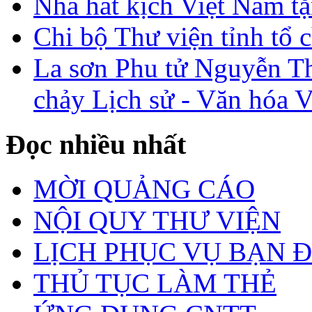
Nhà hát kịch Việt Nam tặ
Chi bộ Thư viện tỉnh tổ 
La sơn Phu tử Nguyễn Th
chảy Lịch sử - Văn hóa 
Đọc nhiều nhất
MỜI QUẢNG CÁO
NỘI QUY THƯ VIỆN
LỊCH PHỤC VỤ BẠN 
THỦ TỤC LÀM THẺ