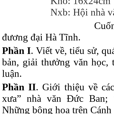
Khổ: 16x24cm
Nxb: Hội nhà v
Cuốn
đương đại Hà Tĩnh.
Phần I
. Viết về, tiểu sử, q
bản, giải thưởng văn học, 
luận.
Phần II
. Giới thiệu về c
xưa” nhà văn Đức Ban; 
Những bông hoa trên Cánh