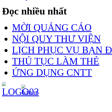
Đọc nhiều nhất
MỜI QUẢNG CÁO
NỘI QUY THƯ VIỆN
LỊCH PHỤC VỤ BẠN 
THỦ TỤC LÀM THẺ
ỨNG DỤNG CNTT