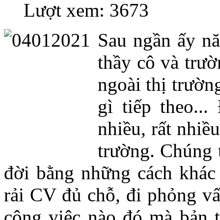
Lượt xem: 3673
Sau ngần ấy nă
thầy cô và trư
ngoài thị trườn
gì tiếp theo..
nhiều, rất nhiề
trường. Chúng t
đời bằng những cách khác 
rải CV đủ chỗ, đi phỏng vấ
công việc nào đó mà bản t